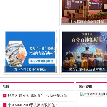
千元档白酒激战渐酣 怡
真正的“嘌呤王”被揪出
老百姓喝什么白酒实惠？
品牌
国内资讯
群星闪耀“心动成团夜”！心动榜餐厅新
1
小米MIXFold3手机拥有双长焦：
2