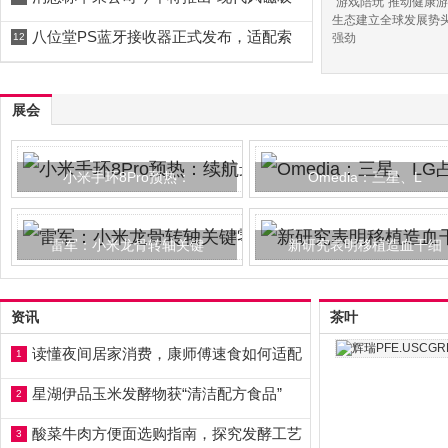
“游戏陪玩”推动健康
生态建立全球发展势
八位堂PS蓝牙接收器正式发布，适配索
12
强劲
展会
小米手环8Pro预热：
Omedia：三星、L
雷军：小米龙骨转轴关键
新研究表明移植造血干细
资讯
茶叶
读懂夜间居家消费，康师傅速食如何适配
1
星湖伊品玉米发酵物获“清洁配方食品”
2
酸菜牛肉方便面选购指南，探究发酵工艺
3