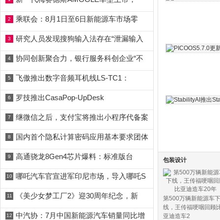
乘联会：8月1日至6日新能源车市场零
2
研究人员发现搜狗输入法存在“泄漏输入
3
协同创新聚合力，银行服务科创企业“不
4
飞傲推出数字音频耳机线LS-TC1：
5
罗技推出CasaPop-UpDesk
6
继微信之后，支付宝将推出小程序代备案
7
国内首个隐私计算密码应用基本要求团体
8
高通骁龙8Gen4芯片爆料：标准版台
9
包装设计
哪吒汽车官宣进军印尼市场，导入哪吒S
10
《美少女梦工厂2》迎30周年纪念，新
11
第500万辆新能源车
线，王传福哽咽回顾
中汽协：7月中国新能源汽车销量同比增
12
亚迪造车2