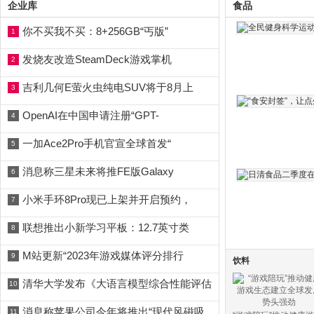
企业库
食品
你不买我不买：8+256GB“丐版”
1
发烧友改造SteamDeck游戏掌机
2
吉利几何E萤火虫纯电SUV将于8月上
3
OpenAI在中国申请注册“GPT-
4
一加Ace2Pro手机官宣全球首发“
5
消息称三星未来将推FE版Galaxy
6
小米手环8Pro现已上架并开启预约，
7
联想推出小新学习平板：12.7英寸类
8
M站更新“2023年游戏媒体评分排行
9
饮料
清华大学发布《大语言模型综合性能评估
10
消息称苹果公司今年将推出“现代风磁吸
11