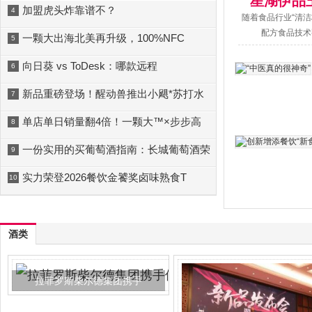
星湖伊品
加盟虎头炸靠谱不？
4
随着食品行业“清
配方食品技术要
一颗大出海北美再升级，100%NFC
5
向日葵 vs ToDesk：哪款远程
6
新品重磅登场！醒动兽推出小飓*苏打水
7
单店单日销量翻4倍！一颗大™×步步高
8
一份实用的买葡萄酒指南：长城葡萄酒荣
9
实力荣登2026餐饮金饕奖卤味熟食T
10
酒类
拉菲罗斯柴尔德集团携手