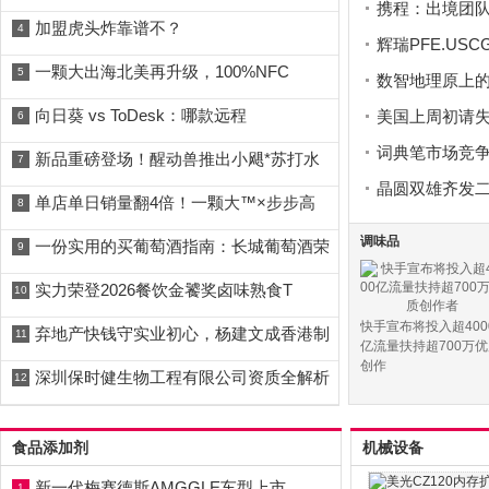
携程：出境团队
加盟虎头炸靠谱不？
4
辉瑞PFE.US
一颗大出海北美再升级，100%NFC
5
数智地理原上的
向日葵 vs ToDesk：哪款远程
美国上周初请
6
词典笔市场竞争
新品重磅登场！醒动兽推出小飓*苏打水
7
晶圆双雄齐发
单店单日销量翻4倍！一颗大™×步步高
8
调味品
一份实用的买葡萄酒指南：长城葡萄酒荣
9
实力荣登2026餐饮金饕奖卤味熟食T
10
快手宣布将投入超400
弃地产快钱守实业初心，杨建文成香港制
11
亿流量扶持超700万
创作
深圳保时健生物工程有限公司资质全解析
12
食品添加剂
机械设备
新一代梅赛德斯AMGGLE车型上市，
1