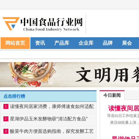
网站首页
资讯
产品库
企业库
品牌
展会
今日新闻
点击排行榜
读懂夜间居家消费，康师傅速食如何适配
1
读懂夜间
导语白日工作结束
星湖伊品玉米发酵物获“清洁配方食品”
2
类活动轮番上演，
酸菜牛肉方便面选购指南，探究发酵工艺
3